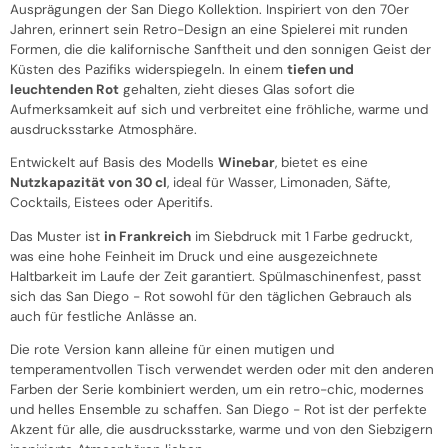
Ausprägungen der San Diego Kollektion. Inspiriert von den 70er
Jahren, erinnert sein Retro-Design an eine Spielerei mit runden
Formen, die die kalifornische Sanftheit und den sonnigen Geist der
Küsten des Pazifiks widerspiegeln. In einem
tiefen und
leuchtenden Rot
gehalten, zieht dieses Glas sofort die
Aufmerksamkeit auf sich und verbreitet eine fröhliche, warme und
ausdrucksstarke Atmosphäre.
Entwickelt auf Basis des Modells
Winebar
, bietet es eine
Nutzkapazität von 30 cl
, ideal für Wasser, Limonaden, Säfte,
Cocktails, Eistees oder Aperitifs.
Das Muster ist
in Frankreich
im Siebdruck mit 1 Farbe gedruckt,
was eine hohe Feinheit im Druck und eine ausgezeichnete
Haltbarkeit im Laufe der Zeit garantiert. Spülmaschinenfest, passt
sich das San Diego - Rot sowohl für den täglichen Gebrauch als
auch für festliche Anlässe an.
Die rote Version kann alleine für einen mutigen und
temperamentvollen Tisch verwendet werden oder mit den anderen
Farben der Serie kombiniert werden, um ein retro-chic, modernes
und helles Ensemble zu schaffen. San Diego - Rot ist der perfekte
Akzent für alle, die ausdrucksstarke, warme und von den Siebzigern