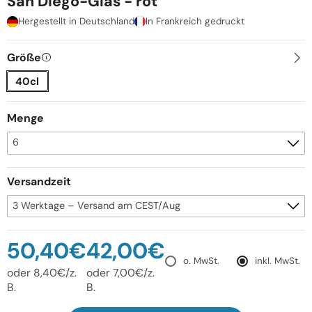
San Diego-Glas - rot
Hergestellt in Deutschland
In Frankreich gedruckt
Größe
40cl
Menge
Versandzeit
50,40€
42,00€
o. MwSt.
inkl. MwSt.
oder 8,40€/z.
oder 7,00€/z.
B.
B.