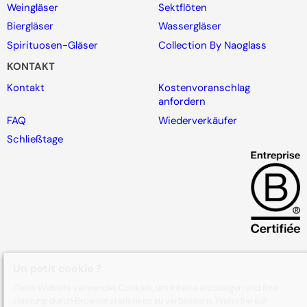
Weingläser
Sektflöten
Biergläser
Wassergläser
Spirituosen-Gläser
Collection By Naoglass
KONTAKT
Kontakt
Kostenvoranschlag
anfordern
FAQ
Wiederverkäufer
Schließtage
Un petit cookie ?
Über uns
Unsere Arbeiten
Impressum
Datenschutzrichtlinie
Allgemeine Verkaufsbedingungen
Diese Website verwendet Cookies, um Inhalte anzuzeigen und ihre
Cookie-Verwaltung
Leistung durch Browserstatistiken zu verbessern. Wenn Sie auf