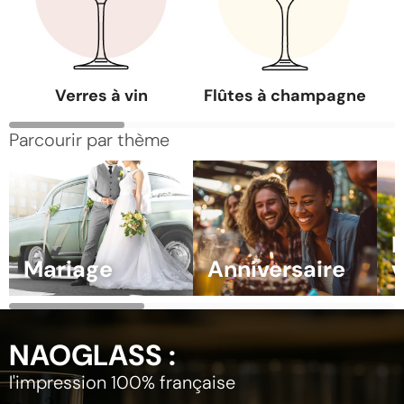
Verres à vin
Flûtes à champagne
Parcourir par thème
Mariage
Anniversaire
v
NAOGLASS :
l'impression 100% française