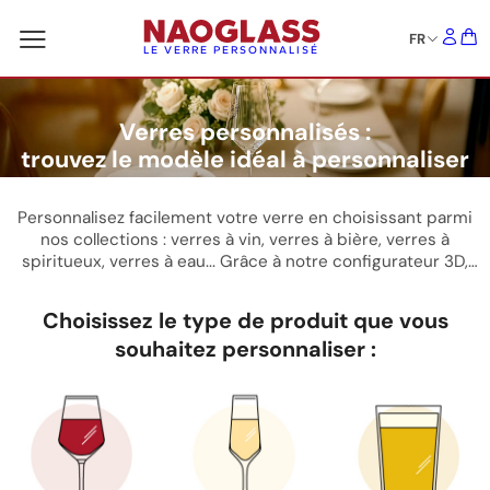
FR
LE VERRE PERSONNALISÉ
Verres personnalisés :
trouvez le modèle idéal à personnaliser
Personnalisez facilement votre verre en choisissant parmi
nos collections : verres à vin, verres à bière, verres à
spiritueux, verres à eau... Grâce à notre configurateur 3D,
adaptez chaque modèle à votre style. Découvrez nos
différentes options de personnalisation
et trouvez le verre
Choisissez le type de produit que vous
parfait en quelques clics.
souhaitez personnaliser :