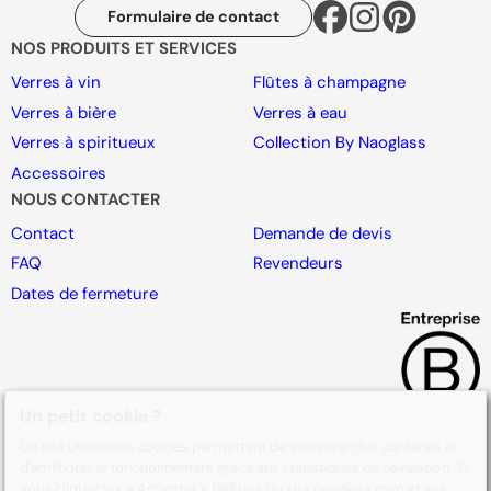
Formulaire de contact
NOS PRODUITS ET SERVICES
Verres à vin
Flûtes à champagne
Verres à bière
Verres à eau
Verres à spiritueux
Collection By Naoglass
Accessoires
NOUS CONTACTER
Contact
Demande de devis
FAQ
Revendeurs
Dates de fermeture
Un petit cookie ?
Ce site utilise des cookies permettant de visualiser des contenus et
d'améliorer le fonctionnement grâce aux statistiques de navigation. Si
vous cliquez sur « Accepter », l'éditeur du site naoglass.com et ses