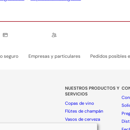
o seguro
Empresas y particulares
Pedidos posibles 
NUESTROS PRODUCTOS Y
CO
SERVICIOS
Con
Copas de vino
Sol
Flûtes de champán
Pre
Vasos de cerveza
Dist
Agua vasos
, UTC+1
Fech