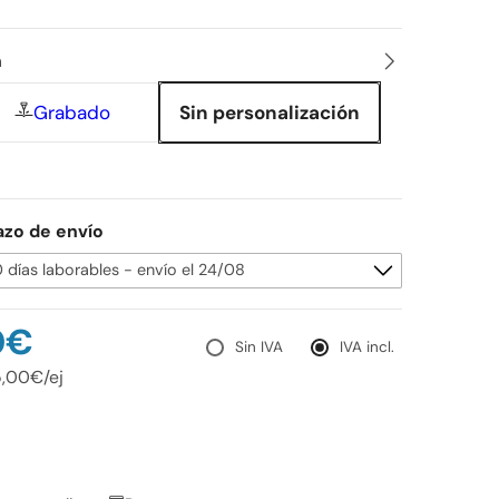
n
Grabado
Sin personalización
azo de envío
0€
Sin IVA
IVA incl.
5,00€/ej