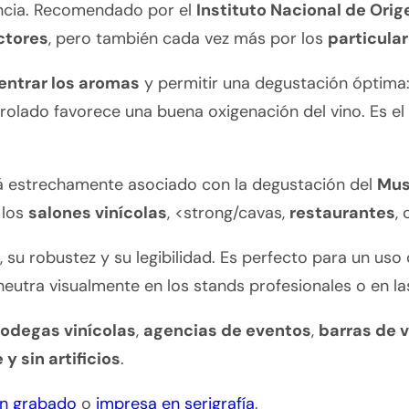
encia. Recomendado por el
Instituto Nacional de Orig
ctores
, pero también cada vez más por los
particula
entrar los aromas
y permitir una degustación óptima:
olado favorece una buena oxigenación del vino. Es el 
stá estrechamente asociado con la degustación del
Mus
 los
salones vinícolas
, <strong/cavas,
restaurantes
,
, su robustez y su legibilidad. Es perfecto para un uso
utra visualmente en los stands profesionales o en la
odegas vinícolas
,
agencias de eventos
,
barras de v
y sin artificios
.
on grabado
o
impresa en serigrafía
.