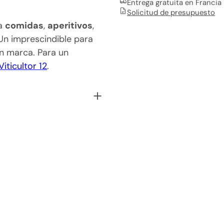
.
Entrega gratuita en Francia
Solicitud de presupuesto
ra
comidas
,
aperitivos
,
 Un imprescindible para
in marca. Para un
iticultor 12
.