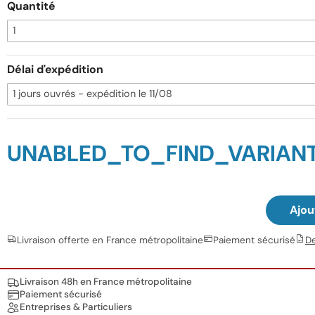
Quantité
Délai d'expédition
UNABLED_TO_FIND_VARIAN
Ajou
Livraison offerte en France métropolitaine
Paiement sécurisé
D
Nos engagements
Livraison 48h en France métropolitaine
Paiement sécurisé
Entreprises & Particuliers