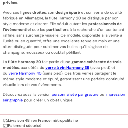
privées
.
Avec ses
lignes droites
, son
design épuré
et son verre de qualité
fabriqué en Allemagne, la flûte Harmony 20 se distingue par son
style moderne et discret. Elle séduit autant les
professionnels de
l’événementiel
que les
particuliers
à la recherche d’un contenant
raffiné, sans surcharge visuelle. Ce modèle, disponible à la vente à
l’unité ou en quantité, offre une excellente tenue en main et une
allure distinguée pour sublimer vos bulles, qu’il s’agisse de
champagne, mousseux ou cocktail pétillant.
La
flûte Harmony 20
fait partie d’une
gamme cohérente de trois
modèles
, aux côtés du
verre à vin Harmony 35
(avec pied) et
du
verre Harmony 40
(sans pied). Ces trois verres partagent le
même style moderne et épuré, garantissant une parfaite continuité
visuelle lors de vos événements.
Découvrez aussi la version
personnalisée par gravure
ou
impression
sérigraphie
pour créer un objet unique.
Nos engagements
Livraison 48h en France métropolitaine
Paiement sécurisé