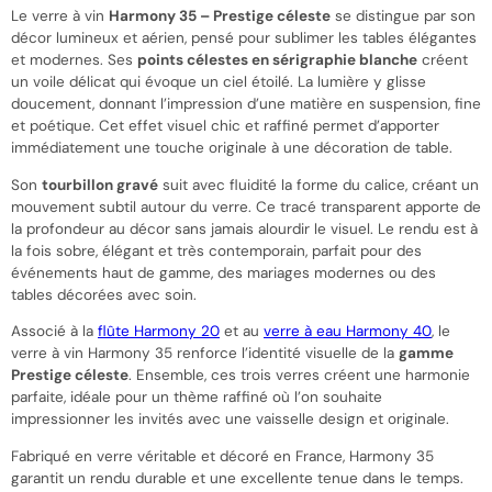
Le verre à vin
Harmony 35 – Prestige céleste
se distingue par son
décor lumineux et aérien, pensé pour sublimer les tables élégantes
et modernes. Ses
points célestes en sérigraphie blanche
créent
un voile délicat qui évoque un ciel étoilé. La lumière y glisse
doucement, donnant l’impression d’une matière en suspension, fine
et poétique. Cet effet visuel chic et raffiné permet d’apporter
immédiatement une touche originale à une décoration de table.
Son
tourbillon gravé
suit avec fluidité la forme du calice, créant un
mouvement subtil autour du verre. Ce tracé transparent apporte de
la profondeur au décor sans jamais alourdir le visuel. Le rendu est à
la fois sobre, élégant et très contemporain, parfait pour des
événements haut de gamme, des mariages modernes ou des
tables décorées avec soin.
Associé à la
flûte Harmony 20
et au
verre à eau Harmony 40
, le
verre à vin Harmony 35 renforce l’identité visuelle de la
gamme
Prestige céleste
. Ensemble, ces trois verres créent une harmonie
parfaite, idéale pour un thème raffiné où l’on souhaite
impressionner les invités avec une vaisselle design et originale.
Fabriqué en verre véritable et décoré en France, Harmony 35
garantit un rendu durable et une excellente tenue dans le temps.