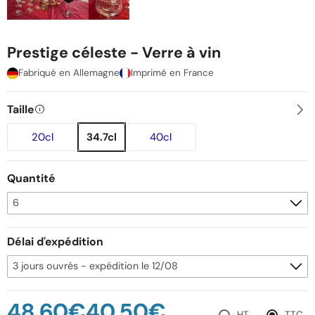
Prestige céleste - Verre à vin
Fabriqué en Allemagne
Imprimé en France
Taille
20cl
34.7cl
40cl
Quantité
Délai d'expédition
48,60€
40,50€
HT
TTC