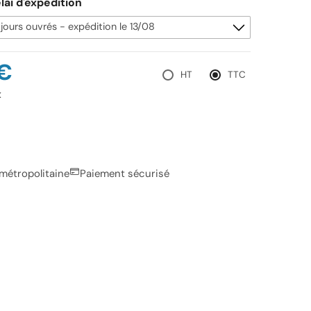
lai d'expédition
€
HT
TTC
x
 métropolitaine
Paiement sécurisé