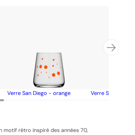
Verre San Diego - orange
Verre San Diego 
on motif rétro inspiré des années 70,