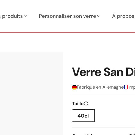
 produits
Personnaliser son verre
A propos
Verre San D
Fabriqué en Allemagne
Im
Taille
40cl