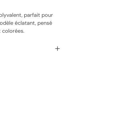
olyvalent, parfait pour
 modèle éclatant, pensé
t colorées.