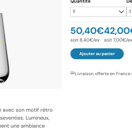
Quantité
Dé
50,40€
42,00
soit 8,40€/ex
soit 7,00€/e
Ajouter au panier
Livraison offerte en France
le avec son motif rétro
 seventies. Lumineux,
ément une ambiance