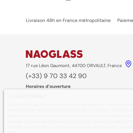
Nos engagements
Livraison 48h en France métropolitaine
Paieme
17 rue Léon Gaumont, 44700 ORVAULT, France
(+33) 9 70 33 42 90
Horaires d’ouverture
Du lundi au vendredi :
8:30-12:30
/
13:30-16:30
Un petit cookie ?
Ce site utilise des cookies permettant de visualiser des contenus et d'
Formulaire de contact
statistiques de navigation. Si vous cliquez sur « Accepter », l'éditeur d
déposeront ces cookies sur votre terminal lors de votre navigation. Si v
cookies ne seront pas déposés. Votre choix est conservé pendant 6 mo
modifier vos préférences à tout moment en cliquant sur le lien « Gesti
page.