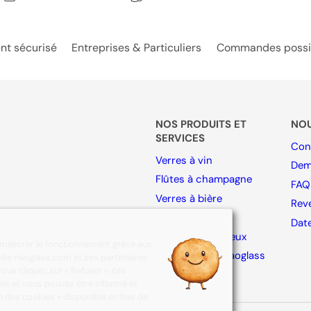
nt sécurisé
Entreprises & Particuliers
Commandes possibl
NOS PRODUITS ET
NO
SERVICES
Con
Verres à vin
Dem
Flûtes à champagne
FAQ
Verres à bière
Rev
Verres à eau
Dat
Verres à spiritueux
améliorer le fonctionnement grâce aux
Collection By Naoglass
u site naoglass.com et ses partenaires
ous cliquez sur « Refuser », ces
Accessoires
is et vous pouvez être informé et
on des cookies » disponible en bas de