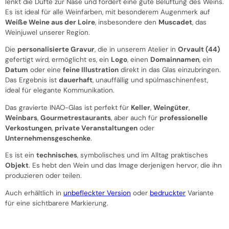
lenkt die Düfte zur Nase und fördert eine gute Belüftung des Weins.
Es ist ideal für alle Weinfarben, mit besonderem Augenmerk auf
Weiße Weine aus der Loire
, insbesondere den
Muscadet
, das
Weinjuwel unserer Region.
Die
personalisierte Gravur
, die in unserem Atelier in
Orvault (44)
gefertigt wird, ermöglicht es, ein
Logo
, einen
Domainnamen
, ein
Datum
oder eine
feine Illustration
direkt in das Glas einzubringen.
Das Ergebnis ist
dauerhaft
, unauffällig und spülmaschinenfest,
ideal für elegante Kommunikation.
Das gravierte INAO-Glas ist perfekt für
Keller
,
Weingüter
,
Weinbars
,
Gourmetrestaurants
, aber auch für
professionelle
Verkostungen
,
private Veranstaltungen
oder
Unternehmensgeschenke
.
Es ist ein
technisches
, symbolisches und im Alltag praktisches
Objekt
. Es hebt den Wein und das Image derjenigen hervor, die ihn
produzieren oder teilen.
Auch erhältlich in
unbefleckter Version
oder
bedruckter
Variante
für eine sichtbarere Markierung.