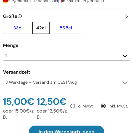
Hergestellt in Deutschland
In Frankreich gedruckt
Größe
33cl
42cl
56.8cl
Menge
Versandzeit
15,00€
12,50€
o. MwSt.
inkl. MwSt.
oder 15,00€/z.
oder 12,50€/z.
B.
B.
In den Warenkorb legen