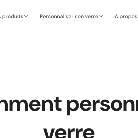
 produits
Personnaliser son verre
A propos
ment personn
verre