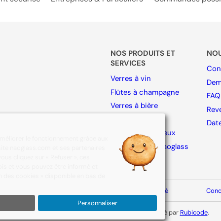
NOS PRODUITS ET
NO
SERVICES
Con
Verres à vin
Dem
Flûtes à champagne
FAQ
Verres à bière
Rev
Verres à eau
Dat
Verres à spiritueux
améliorer le fonctionnement grâce aux
Collection By Naoglass
u site naoglass.com et ses partenaires
ous cliquez sur « Refuser », ces
Accessoires
is et vous pouvez être informé et
on des cookies » disponible en bas de
Mentions légales
Politique de confidentialité
Cond
Personnaliser
© 2026 NAOGLASS. Tous droits réservés.
Site réalisé par
Rubicode
.