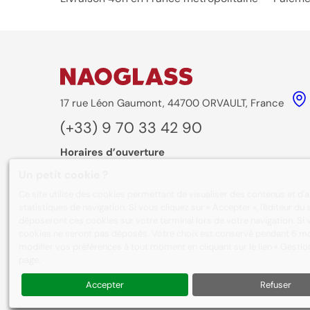
17 rue Léon Gaumont, 44700 ORVAULT, France
(+33) 9 70 33 42 90
Horaires d’ouverture
Du lundi au vendredi :
8:30-12:30
/
13:30-16:30
Un petit cookie ?
Ce site utilise des cookies permettant de visualiser des contenus et d'
Formulaire de contact
statistiques de navigation. Si vous cliquez sur « Accepter », l'éditeur d
déposeront ces cookies sur votre terminal lors de votre navigation. Si v
cookies ne seront pas déposés. Votre choix est conservé pendant 6 mo
modifier vos préférences à tout moment en cliquant sur le lien « Gesti
page.
À propos de nous
Nos réalisations
Accepter
Refuser