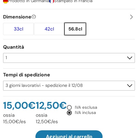
Prodotto in Germania
Stampato in Francia
Dimensione
33cl
42cl
56.8cl
Quantità
Tempi di spedizione
15,00€
12,50€
IVA esclusa
IVA inclusa
ossia
ossia
15,00€/es
12,50€/es
Aggiungi al carrello