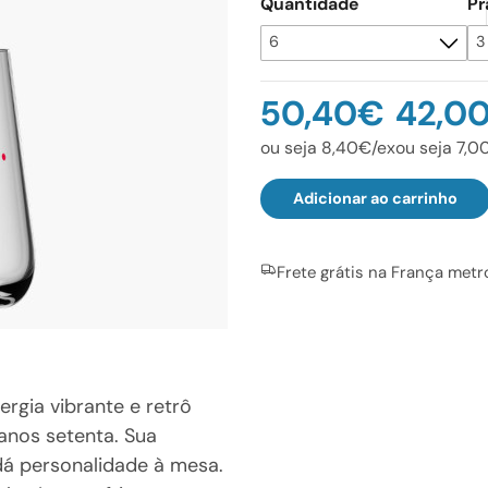
Quantidade
Pr
50,40€
42,0
ou seja 8,40€/ex
ou seja 7,0
Adicionar ao carrinho
Frete grátis na França metr
rgia vibrante e retrô
anos setenta. Sua
 dá personalidade à mesa.