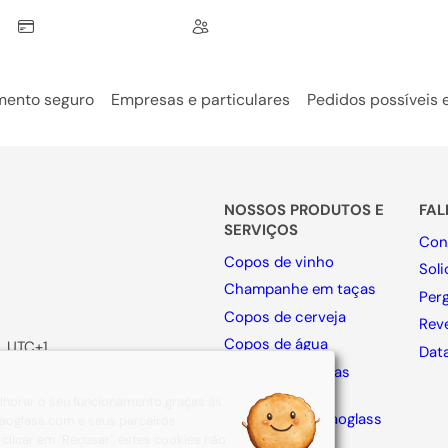
ento seguro
Empresas e particulares
Pedidos possíveis
NOSSOS PRODUTOS E
FA
SERVIÇOS
Con
Copos de vinho
Sol
Champanhe em taças
Per
Copos de cerveja
Rev
Copos de água
, UTC+1
Dat
Copos de bebidas
espirituosas
melhorar o seu funcionamento graças às
Collection By Naoglass
e naoglass.com e seus parceiros
clicar em ‘Recusar’, estes cookies não