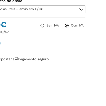
azo de envio
0€
Sem IVA
Com IVA
0€/ex
opolitana
Pagamento seguro