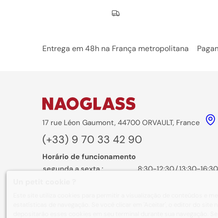
Nos engagements
Entrega em 48h na França metropolitana
Pagam
17 rue Léon Gaumont, 44700 ORVAULT, France
(+33) 9 70 33 42 90
Horário de funcionamento
segunda a sexta :
8:30-12:30
/
13:30-16:30
Un petit cookie ?
Formulário de contato
Este site utiliza cookies para permitir a visualização de conteúdos e 
estatísticas de navegação. Se você clicar em 'Aceitar', o editor do sit
depositarão esses cookies em seu terminal durante sua navegação. Se 