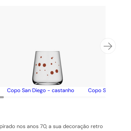
Copo San Diego - castanho
Copo San Diego -
irado nos anos 70, a sua decoração retro