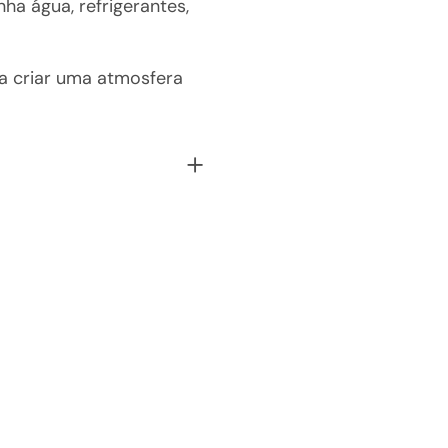
ha água, refrigerantes,
ra criar uma atmosfera