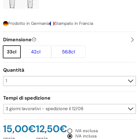
Prodotto in Germania
Stampato in Francia
Dimensione
33cl
42cl
56.8cl
Quantità
Tempi di spedizione
15,00€
12,50€
IVA esclusa
IVA inclusa
ossia
ossia