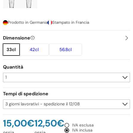
Prodotto in Germania
Stampato in Francia
Dimensione
33cl
42cl
56.8cl
Quantità
Tempi di spedizione
15,00€
12,50€
IVA esclusa
IVA inclusa
ossia
ossia