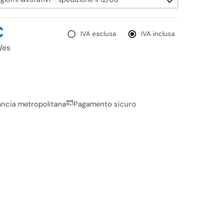
€
IVA esclusa
IVA inclusa
/es
rancia metropolitana
Pagamento sicuro