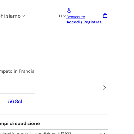
hi siamo
IT
Benvenuto
Accedi / Registrati
mpato in Francia
56.8cl
mpi di spedizione