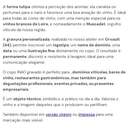
A
forma tulipa
otimiza a perceção dos aromas: ela canaliza os
perfumes para o nariz e favorece uma boa areação do vinho. É ideal
para todas as cores de vinho, com uma menção especial para os
vinhos brancos do Loire
, e nomeadamente o
Muscadet
, orgulho
vitícola da nossa região.
A
gravura personalizada
, realizada no nosso atelier em
Orvault
(44)
, permite inscrever um
logotipo
, um
nome de domínio
, uma
data
ou uma
ilustração fina
diretamente no copo. O resultado é
permanente
, discreto e resistente à lavagem, ideal para uma
comunicação elegante.
O copo INAO gravado é perfeito para
,
domínios vitícolas
,
bares de
vinho
,
restaurantes gastronómicos
, mas também para
degustações profissionais
,
eventos privados
, ou
presentes
empresariais
.
É um
objeto técnico
, simbólico, e prático no dia a dia. Valoriza o
vinho e a imagem daqueles que o produzem ou partilham.
Também disponível em
versão virgem
ou
impressa
para uma
marcação mais visível.