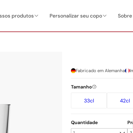
ssos produtos
Personalizar seu copo
Sobre
Fabricado em Alemanha
I
Tamanho
33cl
42cl
Quantidade
Pr