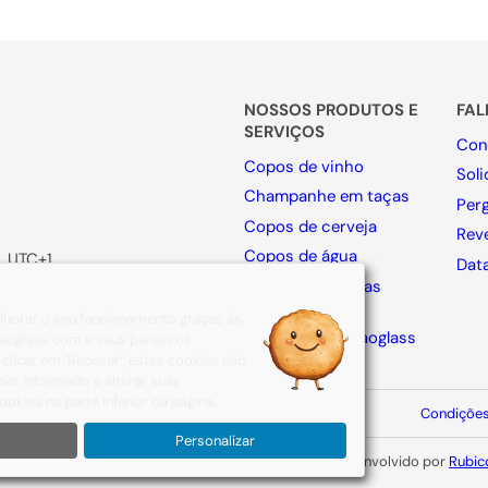
NOSSOS PRODUTOS E
FA
SERVIÇOS
Con
Copos de vinho
Sol
Champanhe em taças
Per
Copos de cerveja
Rev
Copos de água
, UTC+1
Dat
Copos de bebidas
espirituosas
melhorar o seu funcionamento graças às
Collection By Naoglass
e naoglass.com e seus parceiros
clicar em ‘Recusar’, estes cookies não
er informado e alterar suas
okies na parte inferior da página.
Aviso legal
Política de privacidade
Condições
Personalizar
026 NAOGLASS. Todos os direitos reservados.
Site desenvolvido por
Rubic