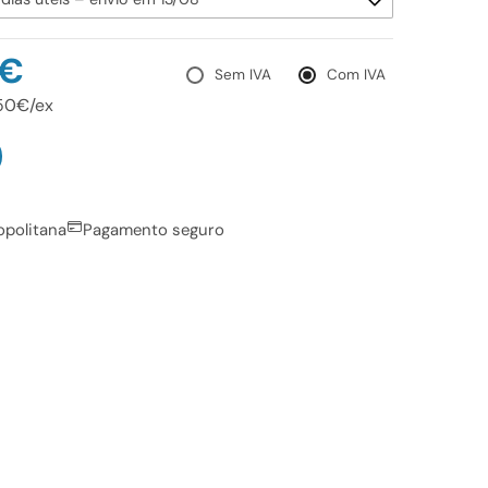
0€
Sem IVA
Com IVA
,50€/ex
opolitana
Pagamento seguro