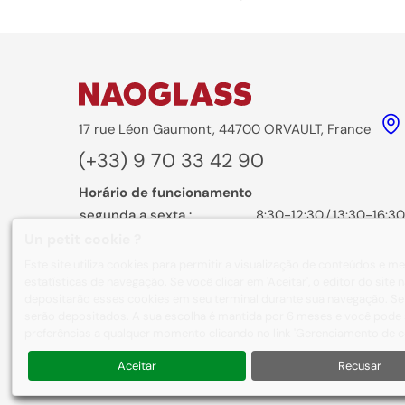
17 rue Léon Gaumont, 44700 ORVAULT, France
(+33) 9 70 33 42 90
Horário de funcionamento
segunda a sexta :
8:30-12:30
/
13:30-16:30
Un petit cookie ?
Formulário de contato
Este site utiliza cookies para permitir a visualização de conteúdos e 
estatísticas de navegação. Se você clicar em 'Aceitar', o editor do sit
depositarão esses cookies em seu terminal durante sua navegação. Se 
serão depositados. A sua escolha é mantida por 6 meses e você pode s
preferências a qualquer momento clicando no link 'Gerenciamento de co
Sobre nós
Nossas realizações
Aceitar
Recusar
© 2