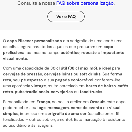
Consulte a nossa
FAQ sobre personalização
.
Ver o FAQ
O
copo Pilsener personalizado
em serigrafia de uma cor é uma
escolha segura para todos aqueles que procuram um
copo
profissional
ao mesmo tempo
autêntico
,
robusto
e
impactante
visualmente
.
Com uma capacidade de
30 cl útil (38 cl máximo)
, é ideal para
cervejas de pressão
,
cervejas loiras
ou
soft drinks
. Sua
forma
reta
, seu
pé espesso
e sua
pegada confortável
conferem-lhe
uma aparência
vintage
, muito apreciada em
bares de bairro
,
cafés
retro
,
pubs tradicionais
,
cervejarias
ou
food trucks
.
Personalizado em
França
, no nosso atelier em
Orvault
, este copo
pode receber seu
logo
,
mensagem
,
nome do evento
ou
visual
simples
, impresso em
serigrafia de uma cor
(escolha entre 15
tonalidades – outros sob orçamento). Este marcação é resistente
ao uso diário e às lavagens.