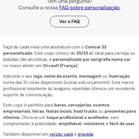
Tem uma pergunta?
Consulte a nossa
FAQ sobre personalização
.
Ver o FAQ
Faça de cada meia uma assinatura com o
Conical 33
personalizado
. Este copo cónico de
25/33 cl
, ideal para cerveja ou
bebidas não alcoólicas, é
personalizado por serigrafia numa cor
no nosso atelier em
Orvault (França)
.
Adicione o seu
logo
,
nome do evento
,
mensagem
ou
ilustração
numa das 15 cores disponíveis (outras sob orçamento). Esta marca
profissional resistente às lavagens repetidas oferece um excelente
suporte de comunicação.
Este copo é perfeito para
bares
,
cervejarias
,
eventos
empresariais
,
feiras
,
festas locais
,
food trucks
ou
presentes para
clientes
. Oferece um
toque profissional e acolhedor
, sem
comprometer a praticidade:
empilhável
,
resistente
e
fácil de usar
.
Também disponível em
versão vazia
e
gravada
.