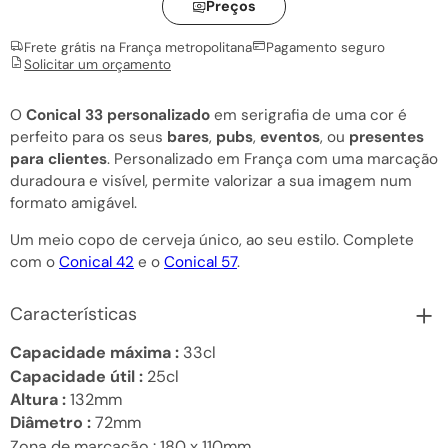
Preços
Frete grátis na França metropolitana
Pagamento seguro
Solicitar um orçamento
O
Conical 33 personalizado
em serigrafia de uma cor é
perfeito para os seus
bares
,
pubs
,
eventos
, ou
presentes
para clientes
. Personalizado em França com uma marcação
duradoura e visível, permite valorizar a sua imagem num
formato amigável.
Um meio copo de cerveja único, ao seu estilo. Complete
com o
Conical 42
e o
Conical 57
.
Características
Capacidade máxima :
33cl
Capacidade útil :
25cl
Altura :
132mm
Diâmetro :
72mm
Zona de marcação :
180 x 110mm