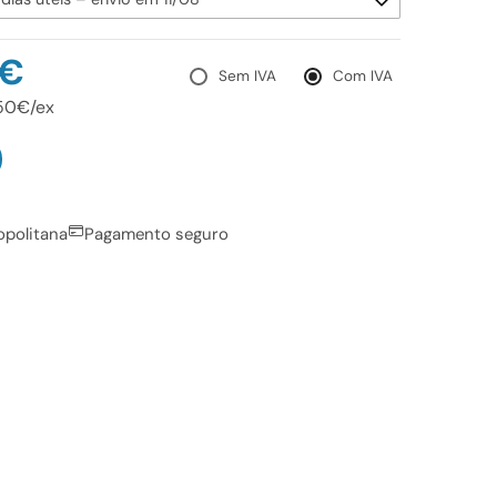
0€
Sem IVA
Com IVA
,50€/ex
opolitana
Pagamento seguro