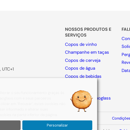
NOSSOS PRODUTOS E
FA
SERVIÇOS
Con
Copos de vinho
Sol
Champanhe em taças
Per
Copos de cerveja
Rev
Copos de água
, UTC+1
Dat
Copos de bebidas
espirituosas
Jogo
Jarras
melhorar o seu funcionamento graças às
Collection By Naoglass
e naoglass.com e seus parceiros
clicar em ‘Recusar’, estes cookies não
er informado e alterar suas
okies na parte inferior da página.
Aviso legal
Política de privacidade
Condições
Personalizar