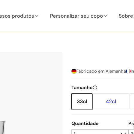
ssos produtos
Personalizar seu copo
Sobre
Fabricado em Alemanha
I
Tamanho
33cl
42cl
Quantidade
Pr