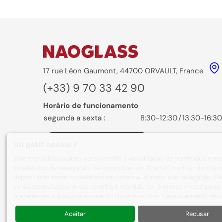
17 rue Léon Gaumont, 44700 ORVAULT, France
(+33) 9 70 33 42 90
Horário de funcionamento
segunda a sexta :
8:30-12:30
/
13:30-16:30
Formulário de contato
Un petit cookie ?
Este site utiliza cookies para permitir a visualização de conteúdos e 
estatísticas de navegação. Se você clicar em 'Aceitar', o editor do sit
depositarão esses cookies em seu terminal durante sua navegação. Se 
serão depositados. A sua escolha é mantida por 6 meses e você pode s
preferências a qualquer momento clicando no link 'Gerenciamento de co
Sobre nós
Nossas realizações
Aceitar
Recusar