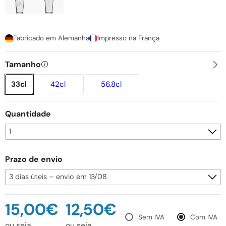
Fabricado em Alemanha
Impresso na França
Tamanho
33cl
42cl
56.8cl
Quantidade
Prazo de envio
15,00€
12,50€
Sem IVA
Com IVA
ou seja
ou seja